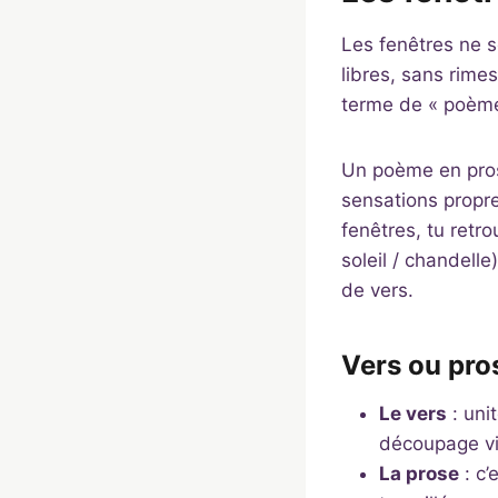
Les fenêtres ne s
libres, sans rime
terme de « poème 
Un poème en prose
sensations propre
fenêtres, tu retr
soleil / chandelle
de vers.
Vers ou pros
Le vers
: uni
découpage vis
La prose
: c’