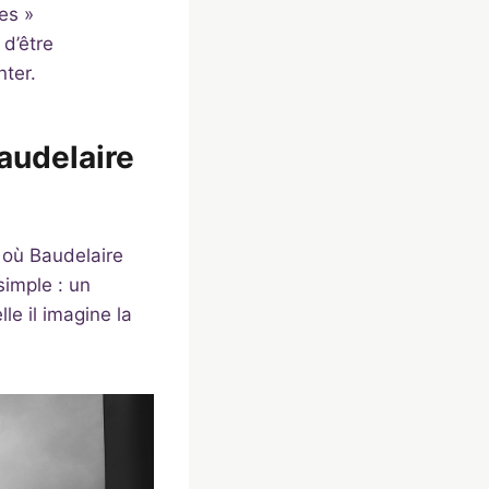
es »
 d’être
nter.
audelaire
 où Baudelaire
simple : un
le il imagine la