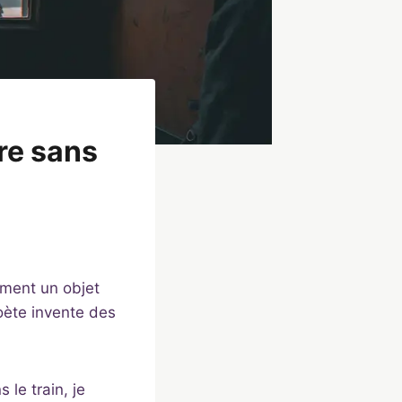
re sans
rment un objet
poète invente des
 le train, je