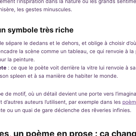
ement l’inspiration dans la nature ou les grands sentim
la misère, les gestes minuscules.
un symbole très riche
lle sépare le dedans et le dehors, et oblige à choisir d’où
 encadre la scène comme un tableau, ce qui renvoie à la
ur la peinture.
ète
: ce que le poète voit derrière la vitre lui renvoie à s
à son spleen et à sa manière de habiter le monde.
e de motif, où un détail devient une porte vers l’imagina
t d’autres auteurs l’utilisent, par exemple dans les
poème
te ou un quai de gare déclenche des rêveries infinies.
es, un poème en prose : ça chang