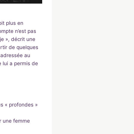
it plus en
ompte n’est pas
je », décrit une
rtir de quelques
n adressée au
e lui a permis de
us « profondes »
sur une femme