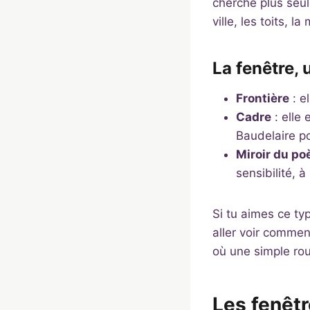
cherche plus seul
ville, les toits, 
La fenêtre, 
Frontière
: e
Cadre
: elle
Baudelaire po
Miroir du po
sensibilité, 
Si tu aimes ce typ
aller voir commen
où une simple rou
Les fenêtr