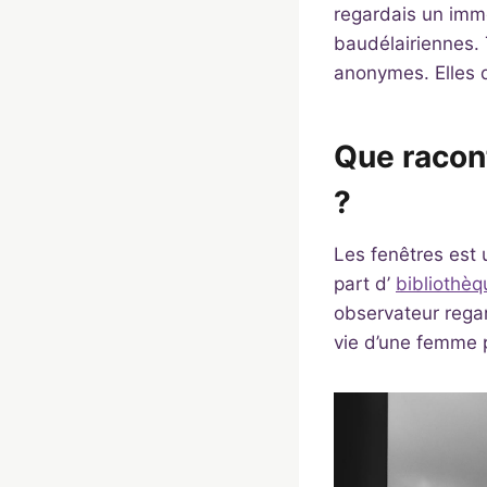
regardais un imme
baudélairiennes. T
anonymes. Elles d
Que racon
?
Les fenêtres est
part d’
bibliothè
observateur regard
vie d’une femme p