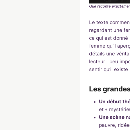
Que raconte exactement
Le texte commence
regardant une fen
ce qui est donné à
femme qu’il aperç
détails une vérit
lecteur : peu impo
sentir qu’il exist
Les grande
Un début th
et « mystérie
Une scène na
pauvre, ridée