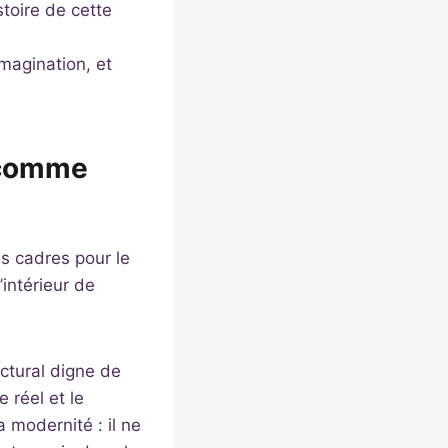
istoire de cette
imagination, et
e comme
es cadres pour le
’intérieur de
ictural digne de
 réel et le
 modernité : il ne