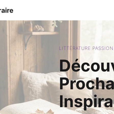
raire
LITTÉRATURE PASSION
Découv
Procha
Inspir